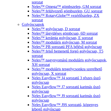
sorozat
Neles™ Omega™ gömbszelep, GM sorozat
Neles™ felülvezető gömbszelep, GU sorozat
Neles™ RotaryGlobe™ vezérlőszelep, ZX
sorozat
Golyóscsapok
Neles™ golyóscsap, D sorozat
Neles™ lágyüléses gömbcsap, 6D sorozat
Neles™ kerámia golyóscsap, E sorozat
Neles™ moduláris golyóscsap, M sorozat
Neles™ PB sorozatú PFA bélésű golyóscsap
Neles™ felső bemenetű forgó golyóscsap, T5
sorozat
Neles™ nagynyomású moduláris golyóscsapok,
XH sorozat
Neles™ moduláris tengelycsonkra szerelhető
golyóscsap, X sorozat
Neles Easyflow™ J4 sorozatú 3 részes úszó
golyóscsap
Neles Easyflow™ J7 sorozatú karimás úszó
golyóscsap
Neles Easyflow™ J9 sorozatú karimás úszó
golyóscsap
Neles Easyflow™ J9S sorozatú, köpenyes
lebegő golyóscsap