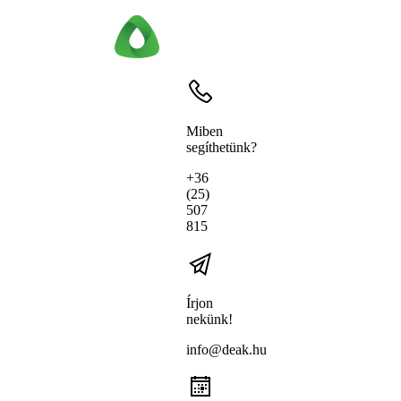
Miben
segíthetünk?
+36
(25)
507
815
Írjon
nekünk!
info@deak.hu