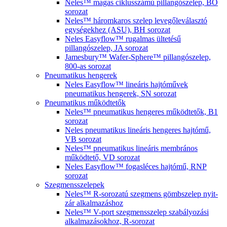
Neles™ magas ciklusszámú pillangószelep, BO
sorozat
Neles™ háromkaros szelep levegőleválasztó
egységekhez (ASU), BH sorozat
Neles Easyflow™ rugalmas ültetésű
pillangószelep, JA sorozat
Jamesbury™ Wafer-Sphere™ pillangószelep,
800-as sorozat
Pneumatikus hengerek
Neles Easyflow™ lineáris hajtóművek
pneumatikus hengerek, SN sorozat
Pneumatikus működtetők
Neles™ pneumatikus hengeres működtetők, B1
sorozat
Neles pneumatikus lineáris hengeres hajtómű,
VB sorozat
Neles™ pneumatikus lineáris membrános
működtető, VD sorozat
Neles Easyflow™ fogasléces hajtómű, RNP
sorozat
Szegmensszelepek
Neles™ R-sorozatú szegmens gömbszelep nyit-
zár alkalmazáshoz
Neles™ V-port szegmensszelep szabályozási
alkalmazásokhoz, R-sorozat