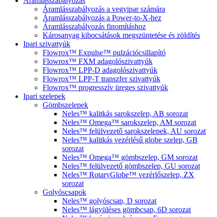
Áramlásszabályozás
Áramlásszabályozás a vegyipar számára
Áramlásszabályozás a Power-to-X-hez
Áramlásszabályozás finomításhoz
Károsanyag kibocsátások megszüntetése és zöldítés
Ipari szivattyúk
Flowrox™ Expulse™ pulzációcsillapító
Flowrox™ FXM adagolószivattyúk
Flowrox™ LPP-D adagolószivattyúk
Flowrox™ LPP-T transzfer szivattyúk
Flowrox™ progresszív üreges szivattyúk
Ipari szelepek
Gömbszelepek
Neles™ kalitkás sarokszelep, AB sorozat
Neles™ Omega™ sarokszelep, AM sorozat
Neles™ felülvezető sarokszelepek, AU sorozat
Neles™ kalitkás vezérlésű globe szelep, GB
sorozat
Neles™ Omega™ gömbszelep, GM sorozat
Neles™ felülvezető gömbszelep, GU sorozat
Neles™ RotaryGlobe™ vezérlőszelep, ZX
sorozat
Golyóscsapok
Neles™ golyóscsap, D sorozat
Neles™ lágyüléses gömbcsap, 6D sorozat