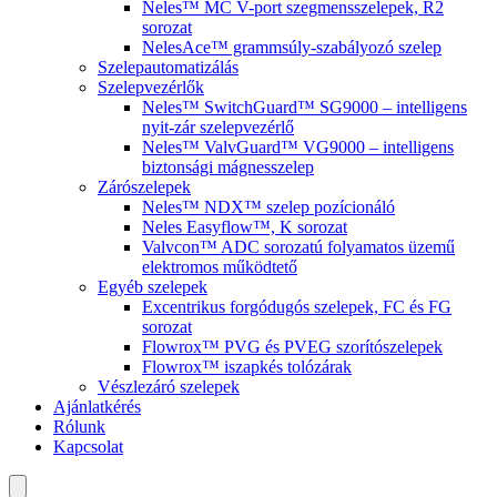
Neles™ MC V-port szegmensszelepek, R2
sorozat
NelesAce™ grammsúly-szabályozó szelep
Szelepautomatizálás
Szelepvezérlők
Neles™ SwitchGuard™ SG9000 – intelligens
nyit-zár szelepvezérlő
Neles™ ValvGuard™ VG9000 – intelligens
biztonsági mágnesszelep
Zárószelepek
Neles™ NDX™ szelep pozícionáló
Neles Easyflow™, K sorozat
Valvcon™ ADC sorozatú folyamatos üzemű
elektromos működtető
Egyéb szelepek
Excentrikus forgódugós szelepek, FC és FG
sorozat
Flowrox™ PVG és PVEG szorítószelepek
Flowrox™ iszapkés tolózárak
Vészlezáró szelepek
Ajánlatkérés
Rólunk
Kapcsolat