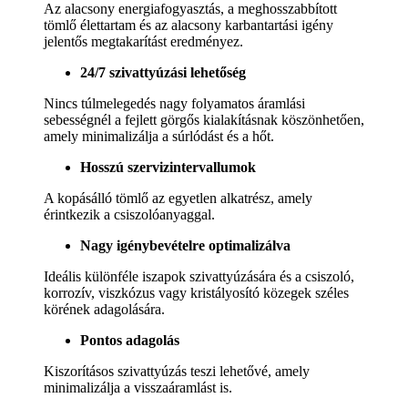
Az alacsony energiafogyasztás, a meghosszabbított
tömlő élettartam és az alacsony karbantartási igény
jelentős megtakarítást eredményez.
24/7 szivattyúzási lehetőség
Nincs túlmelegedés nagy folyamatos áramlási
sebességnél a fejlett görgős kialakításnak köszönhetően,
amely minimalizálja a súrlódást és a hőt.
Hosszú szervizintervallumok
A kopásálló tömlő az egyetlen alkatrész, amely
érintkezik a csiszolóanyaggal.
Nagy igénybevételre optimalizálva
Ideális különféle iszapok szivattyúzására és a csiszoló,
korrozív, viszkózus vagy kristályosító közegek széles
körének adagolására.
Pontos adagolás
Kiszorításos szivattyúzás teszi lehetővé, amely
minimalizálja a visszaáramlást is.