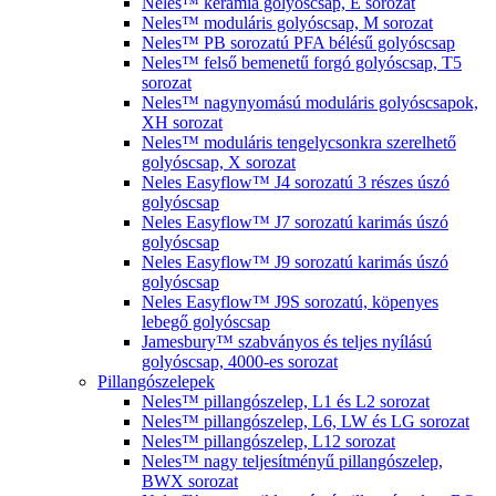
Neles™ kerámia golyóscsap, E sorozat
Neles™ moduláris golyóscsap, M sorozat
Neles™ PB sorozatú PFA bélésű golyóscsap
Neles™ felső bemenetű forgó golyóscsap, T5
sorozat
Neles™ nagynyomású moduláris golyóscsapok,
XH sorozat
Neles™ moduláris tengelycsonkra szerelhető
golyóscsap, X sorozat
Neles Easyflow™ J4 sorozatú 3 részes úszó
golyóscsap
Neles Easyflow™ J7 sorozatú karimás úszó
golyóscsap
Neles Easyflow™ J9 sorozatú karimás úszó
golyóscsap
Neles Easyflow™ J9S sorozatú, köpenyes
lebegő golyóscsap
Jamesbury™ szabványos és teljes nyílású
golyóscsap, 4000-es sorozat
Pillangószelepek
Neles™ pillangószelep, L1 és L2 sorozat
Neles™ pillangószelep, L6, LW és LG sorozat
Neles™ pillangószelep, L12 sorozat
Neles™ nagy teljesítményű pillangószelep,
BWX sorozat