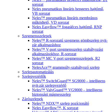
sorozat
Neles pneumatikus lineáris hengeres hajtómű,
VB sorozat
Neles™ pneumatikus lineáris membrános
működtető, VD sorozat
Neles Easyflow™ fogasléces hajtómű, RNP
sorozat
Szegmensszelepek
Neles™ R-sorozatú szegmens gömbszelep nyit-
zár alkalmazáshoz
Neles™ V-port szegmensszelep szabályozási
alkalmazásokhoz, R-sorozat
Neles™ MC V-port szegmensszelepek, R2
sorozat
NelesAce™ grammsúly-szabályozó szelep
Szelepautomatizálás
Szelepvezérlők
Neles™ SwitchGuard™ SG9000 – intelligens
nyit-zár szelepvezérlő
Neles™ ValvGuard™ VG9000 – intelligens
biztonsági mágnesszelep
Zárószelepek
Neles™ NDX™ szelep pozícionáló
Neles Easyflow™, K sorozat