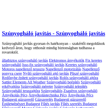
Szúnyogháló javítás - Szúnyogháló javítás
Szúnyogháló javítás gyorsan és hatékonyan – szakértői megoldások
kedvező áron, hogy otthonát mindig biztonságban tudhassa a
rovaroktól.
állatbiztos szúnyogháló javítás
Elektromos árnyékolók
Fix keretes
szúnyogháló
Isso-fix szúnyogháló javítás
Keretes szúnyogháló
Motoros napellenző teraszra
Napellenző motorizálás
Napellenző
ponyva csere
Nyíló szúnyogháló ajtó javítás
Pliszé szúnyogháló
Redőnybe épített szúnyogháló javítás
Rolós szúnyogháló ajtóra
Sattler Elements All Weather
Szúnyogháló beépítés
Szúnyogháló
erkélyajtóra
Szúnyogháló méretre
Szúnyogháló telepítés
Szúnyogháló teraszajtóra
Szúnyoghálós
Zsanéros szúnyogháló
Árnyékolás Pécs
Árnyékolástechnika Pécs
Árnyékolás Pécs
Budapesti gázszerelő
Gázszerelés
Budapesti gázszerelő
Épületgépészet Budapest
Fűtés javítás
Fűtés szerelés Budapest