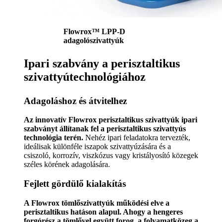
Flowrox™ LPP-D
adagolószivattyúk
Ipari szabvány a perisztaltikus
szivattyútechnológiához
Adagoláshoz és átvitelhez
Az innovatív Flowrox perisztaltikus szivattyúk ipari
szabványt állítanak fel a perisztaltikus szivattyús
technológia terén.
Nehéz ipari feladatokra tervezték,
ideálisak különféle iszapok szivattyúzására és a
csiszoló, korrozív, viszkózus vagy kristályosító közegek
széles körének adagolására.
Fejlett gördülő kialakítás
A Flowrox tömlőszivattyúk működési elve a
perisztaltikus hatáson alapul. Ahogy a hengeres
forgórész a tömlővel együtt forog, a folyamatközeg a