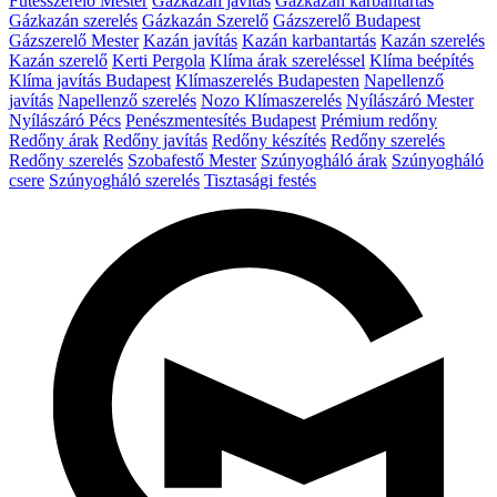
Fűtésszerelő Mester
Gázkazán javítás
Gázkazán karbantartás
Gázkazán szerelés
Gázkazán Szerelő
Gázszerelő Budapest
Gázszerelő Mester
Kazán javítás
Kazán karbantartás
Kazán szerelés
Kazán szerelő
Kerti Pergola
Klíma árak szereléssel
Klíma beépítés
Klíma javítás Budapest
Klímaszerelés Budapesten
Napellenző
javítás
Napellenző szerelés
Nozo Klímaszerelés
Nyílászáró Mester
Nyílászáró Pécs
Penészmentesítés Budapest
Prémium redőny
Redőny árak
Redőny javítás
Redőny készítés
Redőny szerelés
Redőny szerelés
Szobafestő Mester
Szúnyogháló árak
Szúnyogháló
csere
Szúnyogháló szerelés
Tisztasági festés