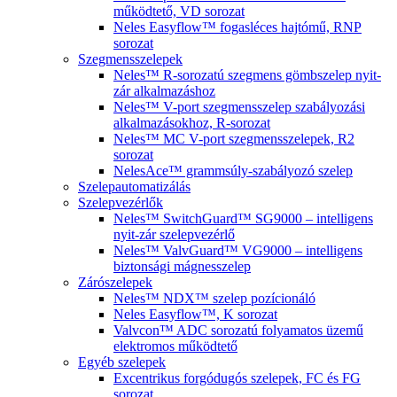
működtető, VD sorozat
Neles Easyflow™ fogasléces hajtómű, RNP
sorozat
Szegmensszelepek
Neles™ R-sorozatú szegmens gömbszelep nyit-
zár alkalmazáshoz
Neles™ V-port szegmensszelep szabályozási
alkalmazásokhoz, R-sorozat
Neles™ MC V-port szegmensszelepek, R2
sorozat
NelesAce™ grammsúly-szabályozó szelep
Szelepautomatizálás
Szelepvezérlők
Neles™ SwitchGuard™ SG9000 – intelligens
nyit-zár szelepvezérlő
Neles™ ValvGuard™ VG9000 – intelligens
biztonsági mágnesszelep
Zárószelepek
Neles™ NDX™ szelep pozícionáló
Neles Easyflow™, K sorozat
Valvcon™ ADC sorozatú folyamatos üzemű
elektromos működtető
Egyéb szelepek
Excentrikus forgódugós szelepek, FC és FG
sorozat