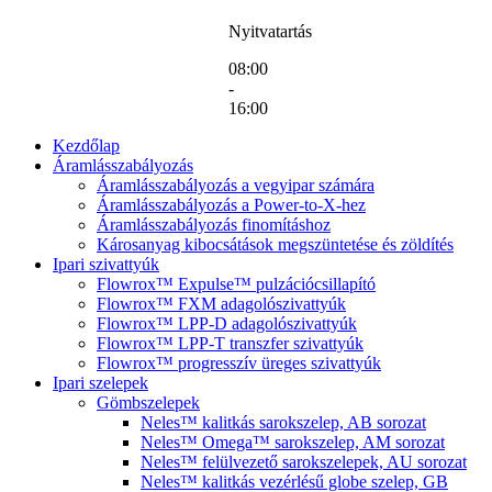
Nyitvatartás
08:00
-
16:00
Kezdőlap
Áramlásszabályozás
Áramlásszabályozás a vegyipar számára
Áramlásszabályozás a Power-to-X-hez
Áramlásszabályozás finomításhoz
Károsanyag kibocsátások megszüntetése és zöldítés
Ipari szivattyúk
Flowrox™ Expulse™ pulzációcsillapító
Flowrox™ FXM adagolószivattyúk
Flowrox™ LPP-D adagolószivattyúk
Flowrox™ LPP-T transzfer szivattyúk
Flowrox™ progresszív üreges szivattyúk
Ipari szelepek
Gömbszelepek
Neles™ kalitkás sarokszelep, AB sorozat
Neles™ Omega™ sarokszelep, AM sorozat
Neles™ felülvezető sarokszelepek, AU sorozat
Neles™ kalitkás vezérlésű globe szelep, GB