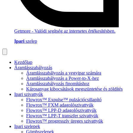
Getmore - Valódi segítség az internetes értékesítésben.
Ipari
szelep
Kezdőlap
Áramlásszabályozás
Áramlásszabályozás a vegyipar számára
Áramlásszabályozás a Power-to-X-hez
Áramlásszabályozás finomításhoz
Károsanyag kibocsátások megszüntetése és zöldítés
Ipari szivattyúk
Flowrox™ Expulse™ pulzációcsillapító
Flowrox™ FXM adagolószivattyúk
Flowrox™ LPP-D adagolószivattyúk
Flowrox™ LPP-T transzfer szivattyúk
Flowrox™ progresszív üreges szivattyúk
Ipari szelepek
Gömbszelepek