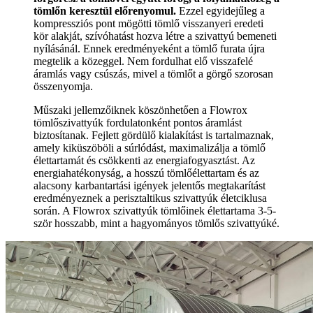
tömlőn keresztül előrenyomul.
Ezzel egyidejűleg a
kompressziós pont mögötti tömlő visszanyeri eredeti
kör alakját, szívóhatást hozva létre a szivattyú bemeneti
nyílásánál. Ennek eredményeként a tömlő furata újra
megtelik a közeggel. Nem fordulhat elő visszafelé
áramlás vagy csúszás, mivel a tömlőt a görgő szorosan
összenyomja.
Műszaki jellemzőiknek köszönhetően a Flowrox
tömlőszivattyúk fordulatonként pontos áramlást
biztosítanak. Fejlett gördülő kialakítást is tartalmaznak,
amely kiküszöböli a súrlódást, maximalizálja a tömlő
élettartamát és csökkenti az energiafogyasztást. Az
energiahatékonyság, a hosszú tömlőélettartam és az
alacsony karbantartási igények jelentős megtakarítást
eredményeznek a perisztaltikus szivattyúk életciklusa
során. A Flowrox szivattyúk tömlőinek élettartama 3-5-
ször hosszabb, mint a hagyományos tömlős szivattyúké.