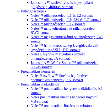
Jamesbury™ szabványos és teljes nyílású
golyóscsap, 4000-es sorozat
Pillangószelepek
Neles™ pillangószelep, L1 és L2 sorozat
Neles™ pillangószelep, L6, LW és LG sorozat
Neles™ pillangószelep, L12 sorozat
Neles™ nagy teljesítményű pillangószelep,
BWX sorozat
Neles™ magas ciklusszámú pillangószelep, BO
sorozat
Neles™ háromkaros szelep levegőleválasztó
egységekhez (ASU), BH sorozat
Neles Easyflow™ rugalmas ültetésű
pillangószelep, JA sorozat
Jamesbury™ Wafer-Sphere™ pillangószelep,
800-as sorozat
Pneumatikus hengerek
Neles Easyflow™ lineáris hajtóművek
pneumatikus hengerek, SN sorozat
Pneumatikus működtetők
Neles™ pneumatikus hengeres működtetők, B1
sorozat
Neles pneumatikus lineáris hengeres hajtómű,
VB sorozat
Neles™ pneumatikus lineáris membrános