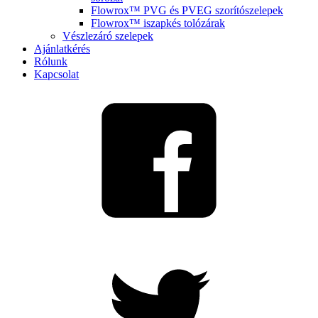
Flowrox™ PVG és PVEG szorítószelepek
Flowrox™ iszapkés tolózárak
Vészlezáró szelepek
Ajánlatkérés
Rólunk
Kapcsolat