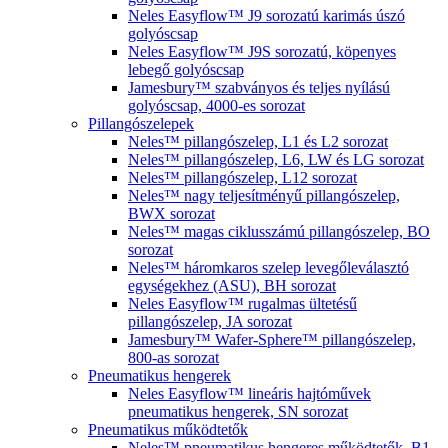
Neles Easyflow™ J9 sorozatú karimás úszó
golyóscsap
Neles Easyflow™ J9S sorozatú, köpenyes
lebegő golyóscsap
Jamesbury™ szabványos és teljes nyílású
golyóscsap, 4000-es sorozat
Pillangószelepek
Neles™ pillangószelep, L1 és L2 sorozat
Neles™ pillangószelep, L6, LW és LG sorozat
Neles™ pillangószelep, L12 sorozat
Neles™ nagy teljesítményű pillangószelep,
BWX sorozat
Neles™ magas ciklusszámú pillangószelep, BO
sorozat
Neles™ háromkaros szelep levegőleválasztó
egységekhez (ASU), BH sorozat
Neles Easyflow™ rugalmas ültetésű
pillangószelep, JA sorozat
Jamesbury™ Wafer-Sphere™ pillangószelep,
800-as sorozat
Pneumatikus hengerek
Neles Easyflow™ lineáris hajtóművek
pneumatikus hengerek, SN sorozat
Pneumatikus működtetők
Neles™ pneumatikus hengeres működtetők, B1