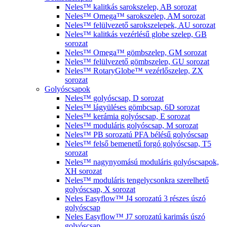
Neles™ kalitkás sarokszelep, AB sorozat
Neles™ Omega™ sarokszelep, AM sorozat
Neles™ felülvezető sarokszelepek, AU sorozat
Neles™ kalitkás vezérlésű globe szelep, GB
sorozat
Neles™ Omega™ gömbszelep, GM sorozat
Neles™ felülvezető gömbszelep, GU sorozat
Neles™ RotaryGlobe™ vezérlőszelep, ZX
sorozat
Golyóscsapok
Neles™ golyóscsap, D sorozat
Neles™ lágyüléses gömbcsap, 6D sorozat
Neles™ kerámia golyóscsap, E sorozat
Neles™ moduláris golyóscsap, M sorozat
Neles™ PB sorozatú PFA bélésű golyóscsap
Neles™ felső bemenetű forgó golyóscsap, T5
sorozat
Neles™ nagynyomású moduláris golyóscsapok,
XH sorozat
Neles™ moduláris tengelycsonkra szerelhető
golyóscsap, X sorozat
Neles Easyflow™ J4 sorozatú 3 részes úszó
golyóscsap
Neles Easyflow™ J7 sorozatú karimás úszó
golyóscsap