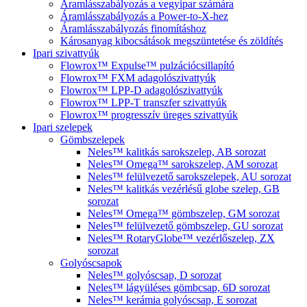
Áramlásszabályozás a vegyipar számára
Áramlásszabályozás a Power-to-X-hez
Áramlásszabályozás finomításhoz
Károsanyag kibocsátások megszüntetése és zöldítés
Ipari szivattyúk
Flowrox™ Expulse™ pulzációcsillapító
Flowrox™ FXM adagolószivattyúk
Flowrox™ LPP-D adagolószivattyúk
Flowrox™ LPP-T transzfer szivattyúk
Flowrox™ progresszív üreges szivattyúk
Ipari szelepek
Gömbszelepek
Neles™ kalitkás sarokszelep, AB sorozat
Neles™ Omega™ sarokszelep, AM sorozat
Neles™ felülvezető sarokszelepek, AU sorozat
Neles™ kalitkás vezérlésű globe szelep, GB
sorozat
Neles™ Omega™ gömbszelep, GM sorozat
Neles™ felülvezető gömbszelep, GU sorozat
Neles™ RotaryGlobe™ vezérlőszelep, ZX
sorozat
Golyóscsapok
Neles™ golyóscsap, D sorozat
Neles™ lágyüléses gömbcsap, 6D sorozat
Neles™ kerámia golyóscsap, E sorozat