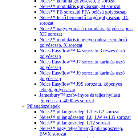
Neles™ kerámia golyóscsap, E sorozat
Neles™ moduláris golyóscsap, M sorozat
Neles™ PB sorozatú PFA bélésű golyóscsap
Neles™ felső bemenetű forgó golyóscsap, T5
sorozat
Neles™ nagynyomású moduláris golyóscsapok,
XH sorozat
Neles™ moduláris tengelycsonkra szerelhető
golyóscsap, X sorozat
Neles Easyflow™ J4 sorozatú 3 részes úszó
golyóscsap
Neles Easyflow™ J7 sorozatú karimás úszó
golyóscsap
Neles Easyflow™ J9 sorozatú karimás úszó
golyóscsap
Neles Easyflow™ J9S sorozatú, köpenyes
lebegő golyóscsap
Jamesbury™ szabványos és teljes nyílású
golyóscsap, 4000-es sorozat
Pillangószelepek
Neles™ pillangószelep, L1 és L2 sorozat
Neles™ pillangószelep, L6, LW és LG sorozat
Neles™ pillangószelep, L12 sorozat
Neles™ nagy teljesítményű pillangószelep,
BWX sorozat