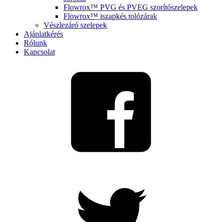
Flowrox™ PVG és PVEG szorítószelepek
Flowrox™ iszapkés tolózárak
Vészlezáró szelepek
Ajánlatkérés
Rólunk
Kapcsolat