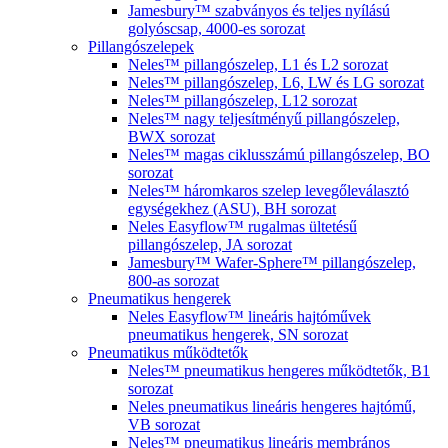
Jamesbury™ szabványos és teljes nyílású
golyóscsap, 4000-es sorozat
Pillangószelepek
Neles™ pillangószelep, L1 és L2 sorozat
Neles™ pillangószelep, L6, LW és LG sorozat
Neles™ pillangószelep, L12 sorozat
Neles™ nagy teljesítményű pillangószelep,
BWX sorozat
Neles™ magas ciklusszámú pillangószelep, BO
sorozat
Neles™ háromkaros szelep levegőleválasztó
egységekhez (ASU), BH sorozat
Neles Easyflow™ rugalmas ültetésű
pillangószelep, JA sorozat
Jamesbury™ Wafer-Sphere™ pillangószelep,
800-as sorozat
Pneumatikus hengerek
Neles Easyflow™ lineáris hajtóművek
pneumatikus hengerek, SN sorozat
Pneumatikus működtetők
Neles™ pneumatikus hengeres működtetők, B1
sorozat
Neles pneumatikus lineáris hengeres hajtómű,
VB sorozat
Neles™ pneumatikus lineáris membrános