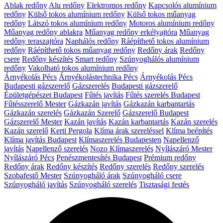
Ablak redőny
Alu redőny
Elektromos redőny
Kapcsolós alumínium
redőny
Külső tokos alumínium redőny
Külső tokos műanyag
redőny
Látszó tokos alumínium redőny
Motoros alumínium redőny
Műanyag redőny ablakra
Műanyag redőny erkélyajtóra
Műanyag
redőny teraszajtóra
Naphálós redőny
Ráépíthető tokos alumínium
redőny
Ráépíthető tokos műanyag redőny
Redőny árak
Redőny
csere
Redőny készítés
Smart redőny
Szúnyoghálós alumínium
redőny
Vakolható tokos alumínium redőny
Árnyékolás Pécs
Árnyékolástechnika Pécs
Árnyékolás Pécs
Budapesti gázszerelő
Gázszerelés
Budapesti gázszerelő
Épületgépészet Budapest
Fűtés javítás
Fűtés szerelés Budapest
Fűtésszerelő Mester
Gázkazán javítás
Gázkazán karbantartás
Gázkazán szerelés
Gázkazán Szerelő
Gázszerelő Budapest
Gázszerelő Mester
Kazán javítás
Kazán karbantartás
Kazán szerelés
Kazán szerelő
Kerti Pergola
Klíma árak szereléssel
Klíma beépítés
Klíma javítás Budapest
Klímaszerelés Budapesten
Napellenző
javítás
Napellenző szerelés
Nozo Klímaszerelés
Nyílászáró Mester
Nyílászáró Pécs
Penészmentesítés Budapest
Prémium redőny
Redőny árak
Redőny készítés
Redőny szerelés
Redőny szerelés
Szobafestő Mester
Szúnyogháló árak
Szúnyogháló csere
Szúnyogháló javítás
Szúnyogháló szerelés
Tisztasági festés