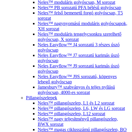
Neles™ moduláris golyóscsap, M sorozat
Neles™ PB sorozatú PFA bélésű golyóscsap
Neles™ felső bemenetű forgó golyóscsap, T5
sorozat
Neles™ nagynyomású moduláris golyóscsapok,
XH sorozat
Neles™ moduláris tengelycsonkra szerelhető
golyóscsap, X sorozat
Neles Easyflow™ J4 sorozatú 3 részes úszó
golyóscsap
Neles Easyflow™ J7 sorozatú karimás úszó
golyóscsap
Neles Easyflow™ J9 sorozatú karimás úszó
golyóscsap
Neles Easyflow™ J9S sorozatú, köpenyes
lebegő golyóscsap
Jamesbury™ szabványos és teljes nyílású
golyóscsap, 4000-es sorozat
Pillangószelepek
Neles™ pillangószelep, L1 és L2 sorozat
Neles™ pillangószelep, L6, LW és LG sorozat
Neles™ pillangószelep, L12 sorozat
Neles™ nagy teljesítményű pillangószelep,
BWX sorozat
Neles™ magas ciklusszámú pillangószelep, BO