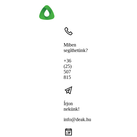
Miben
segíthetünk?
+36
(25)
507
815
Írjon
nekünk!
info@deak.hu