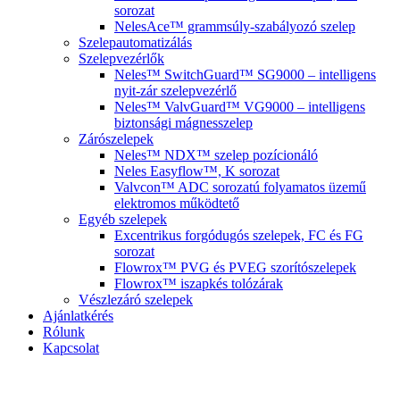
sorozat
NelesAce™ grammsúly-szabályozó szelep
Szelepautomatizálás
Szelepvezérlők
Neles™ SwitchGuard™ SG9000 – intelligens
nyit-zár szelepvezérlő
Neles™ ValvGuard™ VG9000 – intelligens
biztonsági mágnesszelep
Zárószelepek
Neles™ NDX™ szelep pozícionáló
Neles Easyflow™, K sorozat
Valvcon™ ADC sorozatú folyamatos üzemű
elektromos működtető
Egyéb szelepek
Excentrikus forgódugós szelepek, FC és FG
sorozat
Flowrox™ PVG és PVEG szorítószelepek
Flowrox™ iszapkés tolózárak
Vészlezáró szelepek
Ajánlatkérés
Rólunk
Kapcsolat