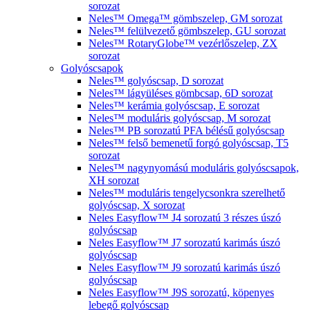
sorozat
Neles™ Omega™ gömbszelep, GM sorozat
Neles™ felülvezető gömbszelep, GU sorozat
Neles™ RotaryGlobe™ vezérlőszelep, ZX
sorozat
Golyóscsapok
Neles™ golyóscsap, D sorozat
Neles™ lágyüléses gömbcsap, 6D sorozat
Neles™ kerámia golyóscsap, E sorozat
Neles™ moduláris golyóscsap, M sorozat
Neles™ PB sorozatú PFA bélésű golyóscsap
Neles™ felső bemenetű forgó golyóscsap, T5
sorozat
Neles™ nagynyomású moduláris golyóscsapok,
XH sorozat
Neles™ moduláris tengelycsonkra szerelhető
golyóscsap, X sorozat
Neles Easyflow™ J4 sorozatú 3 részes úszó
golyóscsap
Neles Easyflow™ J7 sorozatú karimás úszó
golyóscsap
Neles Easyflow™ J9 sorozatú karimás úszó
golyóscsap
Neles Easyflow™ J9S sorozatú, köpenyes
lebegő golyóscsap