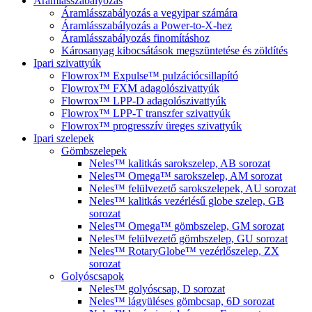
Áramlásszabályozás
Áramlásszabályozás a vegyipar számára
Áramlásszabályozás a Power-to-X-hez
Áramlásszabályozás finomításhoz
Károsanyag kibocsátások megszüntetése és zöldítés
Ipari szivattyúk
Flowrox™ Expulse™ pulzációcsillapító
Flowrox™ FXM adagolószivattyúk
Flowrox™ LPP-D adagolószivattyúk
Flowrox™ LPP-T transzfer szivattyúk
Flowrox™ progresszív üreges szivattyúk
Ipari szelepek
Gömbszelepek
Neles™ kalitkás sarokszelep, AB sorozat
Neles™ Omega™ sarokszelep, AM sorozat
Neles™ felülvezető sarokszelepek, AU sorozat
Neles™ kalitkás vezérlésű globe szelep, GB
sorozat
Neles™ Omega™ gömbszelep, GM sorozat
Neles™ felülvezető gömbszelep, GU sorozat
Neles™ RotaryGlobe™ vezérlőszelep, ZX
sorozat
Golyóscsapok
Neles™ golyóscsap, D sorozat
Neles™ lágyüléses gömbcsap, 6D sorozat