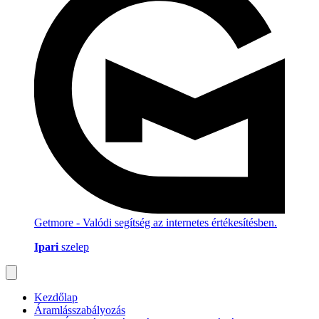
Getmore - Valódi segítség az internetes értékesítésben.
Ipari
szelep
Kezdőlap
Áramlásszabályozás