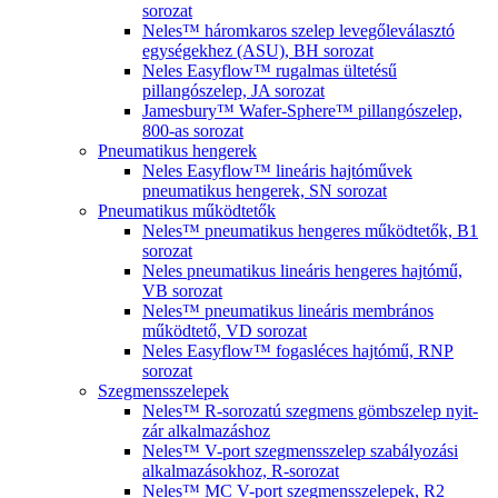
sorozat
Neles™ háromkaros szelep levegőleválasztó
egységekhez (ASU), BH sorozat
Neles Easyflow™ rugalmas ültetésű
pillangószelep, JA sorozat
Jamesbury™ Wafer-Sphere™ pillangószelep,
800-as sorozat
Pneumatikus hengerek
Neles Easyflow™ lineáris hajtóművek
pneumatikus hengerek, SN sorozat
Pneumatikus működtetők
Neles™ pneumatikus hengeres működtetők, B1
sorozat
Neles pneumatikus lineáris hengeres hajtómű,
VB sorozat
Neles™ pneumatikus lineáris membrános
működtető, VD sorozat
Neles Easyflow™ fogasléces hajtómű, RNP
sorozat
Szegmensszelepek
Neles™ R-sorozatú szegmens gömbszelep nyit-
zár alkalmazáshoz
Neles™ V-port szegmensszelep szabályozási
alkalmazásokhoz, R-sorozat
Neles™ MC V-port szegmensszelepek, R2