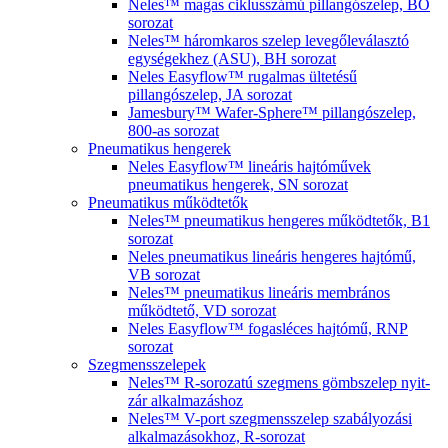
Neles™ magas ciklusszámú pillangószelep, BO
sorozat
Neles™ háromkaros szelep levegőleválasztó
egységekhez (ASU), BH sorozat
Neles Easyflow™ rugalmas ültetésű
pillangószelep, JA sorozat
Jamesbury™ Wafer-Sphere™ pillangószelep,
800-as sorozat
Pneumatikus hengerek
Neles Easyflow™ lineáris hajtóművek
pneumatikus hengerek, SN sorozat
Pneumatikus működtetők
Neles™ pneumatikus hengeres működtetők, B1
sorozat
Neles pneumatikus lineáris hengeres hajtómű,
VB sorozat
Neles™ pneumatikus lineáris membrános
működtető, VD sorozat
Neles Easyflow™ fogasléces hajtómű, RNP
sorozat
Szegmensszelepek
Neles™ R-sorozatú szegmens gömbszelep nyit-
zár alkalmazáshoz
Neles™ V-port szegmensszelep szabályozási
alkalmazásokhoz, R-sorozat