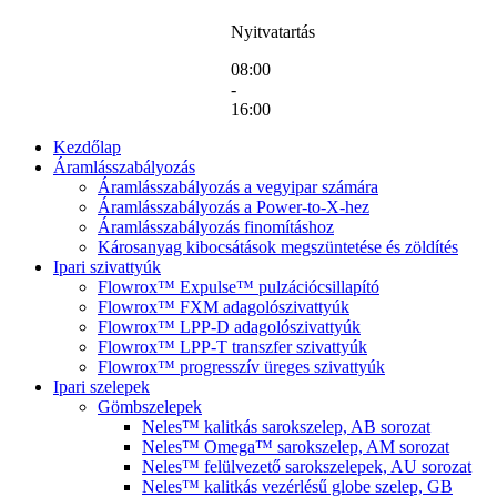
Nyitvatartás
08:00
-
16:00
Kezdőlap
Áramlásszabályozás
Áramlásszabályozás a vegyipar számára
Áramlásszabályozás a Power-to-X-hez
Áramlásszabályozás finomításhoz
Károsanyag kibocsátások megszüntetése és zöldítés
Ipari szivattyúk
Flowrox™ Expulse™ pulzációcsillapító
Flowrox™ FXM adagolószivattyúk
Flowrox™ LPP-D adagolószivattyúk
Flowrox™ LPP-T transzfer szivattyúk
Flowrox™ progresszív üreges szivattyúk
Ipari szelepek
Gömbszelepek
Neles™ kalitkás sarokszelep, AB sorozat
Neles™ Omega™ sarokszelep, AM sorozat
Neles™ felülvezető sarokszelepek, AU sorozat
Neles™ kalitkás vezérlésű globe szelep, GB