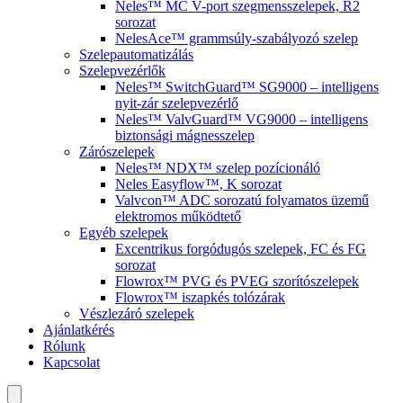
Neles™ MC V-port szegmensszelepek, R2
sorozat
NelesAce™ grammsúly-szabályozó szelep
Szelepautomatizálás
Szelepvezérlők
Neles™ SwitchGuard™ SG9000 – intelligens
nyit-zár szelepvezérlő
Neles™ ValvGuard™ VG9000 – intelligens
biztonsági mágnesszelep
Zárószelepek
Neles™ NDX™ szelep pozícionáló
Neles Easyflow™, K sorozat
Valvcon™ ADC sorozatú folyamatos üzemű
elektromos működtető
Egyéb szelepek
Excentrikus forgódugós szelepek, FC és FG
sorozat
Flowrox™ PVG és PVEG szorítószelepek
Flowrox™ iszapkés tolózárak
Vészlezáró szelepek
Ajánlatkérés
Rólunk
Kapcsolat