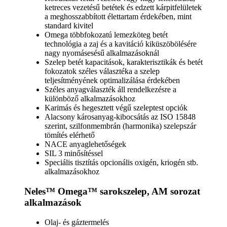
ketreces vezetésű betétek és edzett kárpitfelületek
a meghosszabbított élettartam érdekében, mint
standard kivitel
Omega többfokozatú lemezköteg betét
technológia a zaj és a kavitáció kiküszöbölésére
nagy nyomásesésű alkalmazásoknál
Szelep betét kapacitások, karakterisztikák és betét
fokozatok széles választéka a szelep
teljesítményének optimalizálása érdekében
Széles anyagválaszték áll rendelkezésre a
különböző alkalmazásokhoz
Karimás és hegesztett végű szeleptest opciók
Alacsony károsanyag-kibocsátás az ISO 15848
szerint, szilfonmembrán (harmonika) szelepszár
tömítés elérhető
NACE anyaglehetőségek
SIL 3 minősítéssel
Speciális tisztítás opcionális oxigén, kriogén stb.
alkalmazásokhoz
Neles™ Omega™ sarokszelep, AM sorozat
alkalmazások
Olaj- és gáztermelés