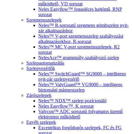
működtető, VD sorozat
Neles Easyflow™ fogasléces hajtómű, RNP
sorozat
Szegmensszelepek
Neles™ R-sorozatú szegmens gömbszelep nyit-
zár alkalmazáshoz
Neles™ V-port szegmensszelep szabályozási
alkalmazásokhoz, R-sorozat
Neles™ MC V-port szegmensszelepek, R2
sorozat
NelesAce™ grammsúly-szabályozó szelep
Szelepautomatizálás
Szelepvezérlők
Neles™ SwitchGuard™ SG9000 – intelligens
nyit-zár szelepvezérlő
Neles™ ValvGuard™ VG9000 – intelligens
biztonsági mágnesszelep
Zárószelepek
Neles™ NDX™ szelep pozícionáló
Neles Easyflow™, K sorozat
Valvcon™ ADC sorozatú folyamatos üzemű
elektromos működtető
Egyéb szelepek
Excentrikus forgódugós szelepek, FC és FG
sorozat