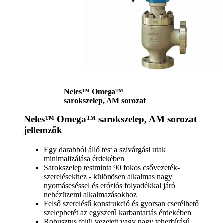
Neles™ Omega™
sarokszelep, AM sorozat
Neles™ Omega™ sarokszelep, AM sorozat
jellemzők
Egy darabból álló test a szivárgási utak
minimalizálása érdekében
Sarokszelep testminta 90 fokos csővezeték-
szerelésekhez - különösen alkalmas nagy
nyomáseséssel és eróziós folyadékkal járó
nehézüzemi alkalmazásokhoz
Felső szerelésű konstrukció és gyorsan cserélhető
szelepbetét az egyszerű karbantartás érdekében
Robusztus felül vezetett vagy nagy teherbírású,