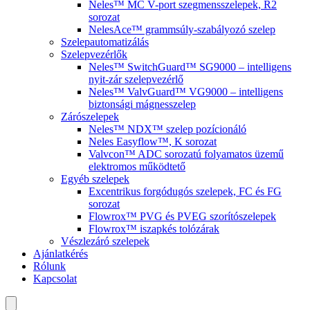
Neles™ MC V-port szegmensszelepek, R2
sorozat
NelesAce™ grammsúly-szabályozó szelep
Szelepautomatizálás
Szelepvezérlők
Neles™ SwitchGuard™ SG9000 – intelligens
nyit-zár szelepvezérlő
Neles™ ValvGuard™ VG9000 – intelligens
biztonsági mágnesszelep
Zárószelepek
Neles™ NDX™ szelep pozícionáló
Neles Easyflow™, K sorozat
Valvcon™ ADC sorozatú folyamatos üzemű
elektromos működtető
Egyéb szelepek
Excentrikus forgódugós szelepek, FC és FG
sorozat
Flowrox™ PVG és PVEG szorítószelepek
Flowrox™ iszapkés tolózárak
Vészlezáró szelepek
Ajánlatkérés
Rólunk
Kapcsolat