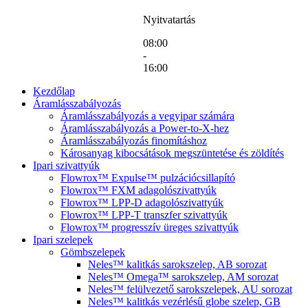
Nyitvatartás
08:00
-
16:00
Kezdőlap
Áramlásszabályozás
Áramlásszabályozás a vegyipar számára
Áramlásszabályozás a Power-to-X-hez
Áramlásszabályozás finomításhoz
Károsanyag kibocsátások megszüntetése és zöldítés
Ipari szivattyúk
Flowrox™ Expulse™ pulzációcsillapító
Flowrox™ FXM adagolószivattyúk
Flowrox™ LPP-D adagolószivattyúk
Flowrox™ LPP-T transzfer szivattyúk
Flowrox™ progresszív üreges szivattyúk
Ipari szelepek
Gömbszelepek
Neles™ kalitkás sarokszelep, AB sorozat
Neles™ Omega™ sarokszelep, AM sorozat
Neles™ felülvezető sarokszelepek, AU sorozat
Neles™ kalitkás vezérlésű globe szelep, GB