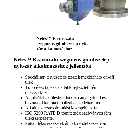
Neles™ R-sorozatú
szegmens gömbszelep nyit-
zár alkalmazáshoz
Neles™ R-sorozatú szegmens gömbszelep
nyit-zár alkalmazáshoz jellemzők
Speciálisan tervezett és tesztelt megbízható on-off
ülék
Több éves tapasztalattal kifejlesztett fém
ülékszerkezet
A golyótól az ülésig érintkező anyagokkal és
bevonatokkal maximalizálja az élettartamot
Alkalmas rostos áramlási közegekhez is
ISO 5208 RATE D tömítettség szabványos fém
ülékszerkezettel
Puha ülékszerkezetek állnak rendelkezésre az