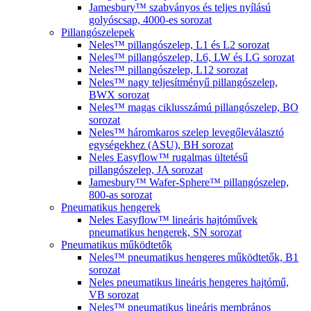
Jamesbury™ szabványos és teljes nyílású
golyóscsap, 4000-es sorozat
Pillangószelepek
Neles™ pillangószelep, L1 és L2 sorozat
Neles™ pillangószelep, L6, LW és LG sorozat
Neles™ pillangószelep, L12 sorozat
Neles™ nagy teljesítményű pillangószelep,
BWX sorozat
Neles™ magas ciklusszámú pillangószelep, BO
sorozat
Neles™ háromkaros szelep levegőleválasztó
egységekhez (ASU), BH sorozat
Neles Easyflow™ rugalmas ültetésű
pillangószelep, JA sorozat
Jamesbury™ Wafer-Sphere™ pillangószelep,
800-as sorozat
Pneumatikus hengerek
Neles Easyflow™ lineáris hajtóművek
pneumatikus hengerek, SN sorozat
Pneumatikus működtetők
Neles™ pneumatikus hengeres működtetők, B1
sorozat
Neles pneumatikus lineáris hengeres hajtómű,
VB sorozat
Neles™ pneumatikus lineáris membrános