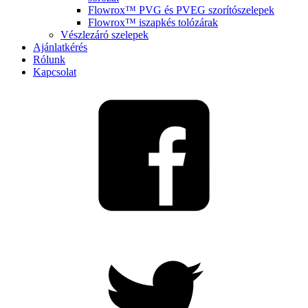
Flowrox™ PVG és PVEG szorítószelepek
Flowrox™ iszapkés tolózárak
Vészlezáró szelepek
Ajánlatkérés
Rólunk
Kapcsolat