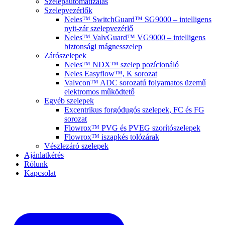
Szelepautomatizálás
Szelepvezérlők
Neles™ SwitchGuard™ SG9000 – intelligens
nyit-zár szelepvezérlő
Neles™ ValvGuard™ VG9000 – intelligens
biztonsági mágnesszelep
Zárószelepek
Neles™ NDX™ szelep pozícionáló
Neles Easyflow™, K sorozat
Valvcon™ ADC sorozatú folyamatos üzemű
elektromos működtető
Egyéb szelepek
Excentrikus forgódugós szelepek, FC és FG
sorozat
Flowrox™ PVG és PVEG szorítószelepek
Flowrox™ iszapkés tolózárak
Vészlezáró szelepek
Ajánlatkérés
Rólunk
Kapcsolat