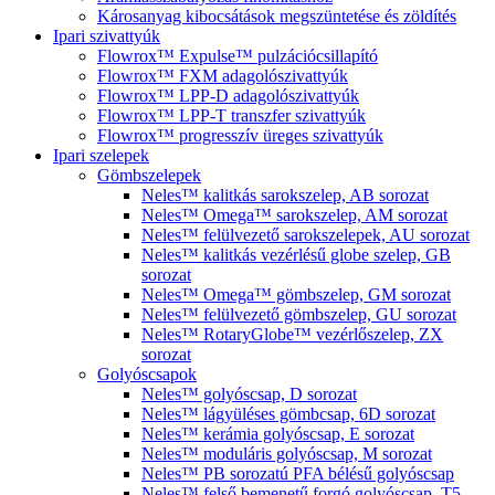
Károsanyag kibocsátások megszüntetése és zöldítés
Ipari szivattyúk
Flowrox™ Expulse™ pulzációcsillapító
Flowrox™ FXM adagolószivattyúk
Flowrox™ LPP-D adagolószivattyúk
Flowrox™ LPP-T transzfer szivattyúk
Flowrox™ progresszív üreges szivattyúk
Ipari szelepek
Gömbszelepek
Neles™ kalitkás sarokszelep, AB sorozat
Neles™ Omega™ sarokszelep, AM sorozat
Neles™ felülvezető sarokszelepek, AU sorozat
Neles™ kalitkás vezérlésű globe szelep, GB
sorozat
Neles™ Omega™ gömbszelep, GM sorozat
Neles™ felülvezető gömbszelep, GU sorozat
Neles™ RotaryGlobe™ vezérlőszelep, ZX
sorozat
Golyóscsapok
Neles™ golyóscsap, D sorozat
Neles™ lágyüléses gömbcsap, 6D sorozat
Neles™ kerámia golyóscsap, E sorozat
Neles™ moduláris golyóscsap, M sorozat
Neles™ PB sorozatú PFA bélésű golyóscsap
Neles™ felső bemenetű forgó golyóscsap, T5