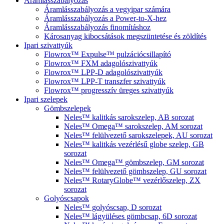
Áramlásszabályozás
Áramlásszabályozás a vegyipar számára
Áramlásszabályozás a Power-to-X-hez
Áramlásszabályozás finomításhoz
Károsanyag kibocsátások megszüntetése és zöldítés
Ipari szivattyúk
Flowrox™ Expulse™ pulzációcsillapító
Flowrox™ FXM adagolószivattyúk
Flowrox™ LPP-D adagolószivattyúk
Flowrox™ LPP-T transzfer szivattyúk
Flowrox™ progresszív üreges szivattyúk
Ipari szelepek
Gömbszelepek
Neles™ kalitkás sarokszelep, AB sorozat
Neles™ Omega™ sarokszelep, AM sorozat
Neles™ felülvezető sarokszelepek, AU sorozat
Neles™ kalitkás vezérlésű globe szelep, GB
sorozat
Neles™ Omega™ gömbszelep, GM sorozat
Neles™ felülvezető gömbszelep, GU sorozat
Neles™ RotaryGlobe™ vezérlőszelep, ZX
sorozat
Golyóscsapok
Neles™ golyóscsap, D sorozat
Neles™ lágyüléses gömbcsap, 6D sorozat