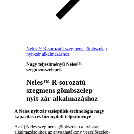
Neles™ R-sorozatú szegmens gömbszelep
nyit-zár alkalmazáshoz
Nagy teljesítményű Neles™
szegmensszelepek
Neles™ R-sorozatú
szegmens gömbszelep
nyit-zár alkalmazáshoz
A Neles nyit-zár szelepülék-technológia nagy
kapacitása és bizonyított teljesítménye
Az új Neles szegmens gömbszelep a nyit-zár
alkalmazásokhoz az anyaghatékony vezérlőszelep-