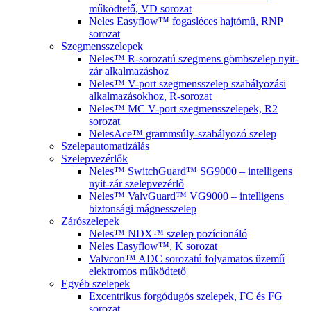
működtető, VD sorozat
Neles Easyflow™ fogasléces hajtómű, RNP
sorozat
Szegmensszelepek
Neles™ R-sorozatú szegmens gömbszelep nyit-
zár alkalmazáshoz
Neles™ V-port szegmensszelep szabályozási
alkalmazásokhoz, R-sorozat
Neles™ MC V-port szegmensszelepek, R2
sorozat
NelesAce™ grammsúly-szabályozó szelep
Szelepautomatizálás
Szelepvezérlők
Neles™ SwitchGuard™ SG9000 – intelligens
nyit-zár szelepvezérlő
Neles™ ValvGuard™ VG9000 – intelligens
biztonsági mágnesszelep
Zárószelepek
Neles™ NDX™ szelep pozícionáló
Neles Easyflow™, K sorozat
Valvcon™ ADC sorozatú folyamatos üzemű
elektromos működtető
Egyéb szelepek
Excentrikus forgódugós szelepek, FC és FG
sorozat