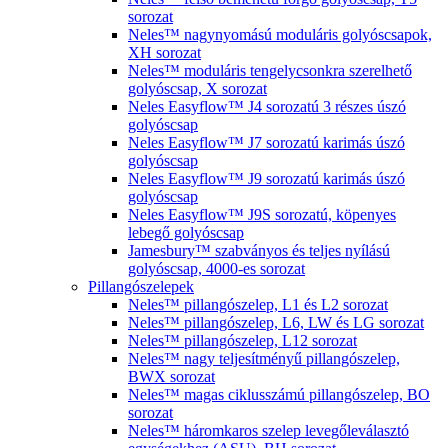
sorozat
Neles™ nagynyomású moduláris golyóscsapok,
XH sorozat
Neles™ moduláris tengelycsonkra szerelhető
golyóscsap, X sorozat
Neles Easyflow™ J4 sorozatú 3 részes úszó
golyóscsap
Neles Easyflow™ J7 sorozatú karimás úszó
golyóscsap
Neles Easyflow™ J9 sorozatú karimás úszó
golyóscsap
Neles Easyflow™ J9S sorozatú, köpenyes
lebegő golyóscsap
Jamesbury™ szabványos és teljes nyílású
golyóscsap, 4000-es sorozat
Pillangószelepek
Neles™ pillangószelep, L1 és L2 sorozat
Neles™ pillangószelep, L6, LW és LG sorozat
Neles™ pillangószelep, L12 sorozat
Neles™ nagy teljesítményű pillangószelep,
BWX sorozat
Neles™ magas ciklusszámú pillangószelep, BO
sorozat
Neles™ háromkaros szelep levegőleválasztó