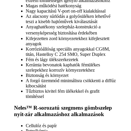
extrém tömítettséget igénylő alkalmazásokhoz
Magas működési hatékonyság
Nagy kapacitású V-port on-off kialakítással
Az alacsony súrlódás a golyósüléken lehetővé
teszi a kisebb hajtóművek kiválasztását
Anyaghatékony szelepház-konstrukció a
versenyképesség biztosítása érdekében
Kifejezetten zord környezetekhez kifejlesztett
anyagok
Korrózióállóság speciális anyagokkal CG8M,
titán, Hastelloy C 254 SMO, Super Duplex
Fém és lágy ülékszerkezetek
Kerámia bevonatok kaphatók fémülékes
szelepekhez korrozív környezetekhez
Biztonság és környezet
A forgó üzemmód minimálisra csökkenti a diffúz
kibocsátást
Tűzbiztos kivitel fém ülékekkel és grafit
tömítéssel
Neles™ R-sorozatú szegmens gömbszelep
nyit-zár alkalmazáshoz alkalmazások
Cellulóz és papír
Petrolkémia