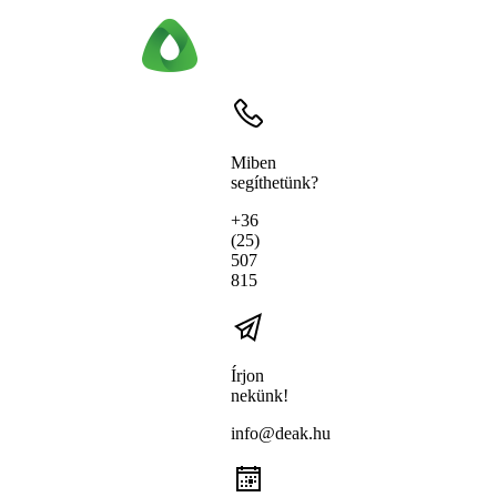
Miben
segíthetünk?
+36
(25)
507
815
Írjon
nekünk!
info@deak.hu