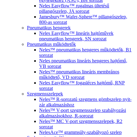
egységekhez (ASU), BH sorozat
Neles Easyflow™ rugalmas ültetésű
pillangószelep, JA sorozat
Jamesbury™ Wafer-Sphere™ pillangószelep,
800-as sorozat
Pneumatikus hengerek
Neles Easyflow™ lineáris hajtóművek
pneumatikus hengerek, SN sorozat
Pneumatikus működtetők
Neles™ pneumatikus hengeres működtetők, B1
sorozat
Neles pneumatikus lineáris hengeres hajtómű,
VB sorozat
Neles™ pneumatikus lineáris membrános
működtető, VD sorozat
Neles Easyflow™ fogasléces hajtómű, RNP
sorozat
Szegmensszelepek
Neles™ R-sorozatú szegmens gömbszelep nyit-
zár alkalmazáshoz
Neles™ V-port szegmensszelep szabályozási
alkalmazásokhoz, R-sorozat
Neles™ MC V-port szegmensszelepek, R2
sorozat
NelesAce™ grammsúly-szabályozó szelep