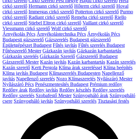
cirkó szerelő
Cirkó szerelő Pest megye
Hajdu cirkó szerelő
Héra
cirkó szerelő
Hermann cirkó szerelő
Hőterm cirkó szerelő
Hoval
cirkó szerelő
Immergas cirkó szerelő
Potterton cirkó szerelő
Purmo
cirkó szerelő
Radiant cirkó szerelő
Remeha cirkó szerelő
Riello
cirkó szerelő
Stiebel Eltron cirkó szerelő
Vaillant cirkó szerelő
Viessmann cirkó szerelő
Wolf cirkó szerelő
Árnyékolás Pécs
Árnyékolástechnika Pécs
Árnyékolás Pécs
Budapesti gázszerelő
Gázszerelés
Budapesti gázszerelő
Épületgépészet Budapest
Fűtés javítás
Fűtés szerelés Budapest
Fűtésszerelő Mester
Gázkazán javítás
Gázkazán karbantartás
Gázkazán szerelés
Gázkazán Szerelő
Gázszerelő Budapest
Gázszerelő Mester
Kazán javítás
Kazán karbantartás
Kazán szerelés
Kazán szerelő
Kerti Pergola
Klíma árak szereléssel
Klíma beépítés
Klíma javítás Budapest
Klímaszerelés Budapesten
Napellenző
javítás
Napellenző szerelés
Nozo Klímaszerelés
Nyílászáró Mester
Nyílászáró Pécs
Penészmentesítés Budapest
Prémium redőny
Redőny árak
Redőny javítás
Redőny készítés
Redőny szerelés
Redőny szerelés
Szobafestő Mester
Szúnyogháló árak
Szúnyogháló
csere
Szúnyogháló javítás
Szúnyogháló szerelés
Tisztasági festés