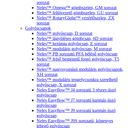
sorozat
Neles™ Omega™ gömbszelep, GM sorozat
Neles™ felülvezető gömbszelep, GU sorozat
Neles™ RotaryGlobe™ vezérlőszelep, ZX
sorozat
Golyóscsapok
Neles™ golyóscsap, D sorozat
Neles™ lágyüléses gömbcsap, 6D sorozat
Neles™ kerámia golyóscsap, E sorozat
Neles™ moduláris golyóscsap, M sorozat
Neles™ PB sorozatú PFA bélésű golyóscsap
Neles™ felső bemenetű forgó golyóscsap, T5
sorozat
Neles™ nagynyomású moduláris golyóscsapok,
XH sorozat
Neles™ moduláris tengelycsonkra szerelhető
golyóscsap, X sorozat
Neles Easyflow™ J4 sorozatú 3 részes úszó
golyóscsap
Neles Easyflow™ J7 sorozatú karimás úszó
golyóscsap
Neles Easyflow™ J9 sorozatú karimás úszó
golyóscsap
Neles Easyflow™ J9S sorozatú, köpenyes
lebegő golyóscsap