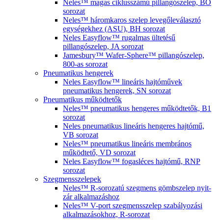
Neles™ magas ciklusszámú pillangószelep, BO
sorozat
Neles™ háromkaros szelep levegőleválasztó
egységekhez (ASU), BH sorozat
Neles Easyflow™ rugalmas ültetésű
pillangószelep, JA sorozat
Jamesbury™ Wafer-Sphere™ pillangószelep,
800-as sorozat
Pneumatikus hengerek
Neles Easyflow™ lineáris hajtóművek
pneumatikus hengerek, SN sorozat
Pneumatikus működtetők
Neles™ pneumatikus hengeres működtetők, B1
sorozat
Neles pneumatikus lineáris hengeres hajtómű,
VB sorozat
Neles™ pneumatikus lineáris membrános
működtető, VD sorozat
Neles Easyflow™ fogasléces hajtómű, RNP
sorozat
Szegmensszelepek
Neles™ R-sorozatú szegmens gömbszelep nyit-
zár alkalmazáshoz
Neles™ V-port szegmensszelep szabályozási
alkalmazásokhoz, R-sorozat