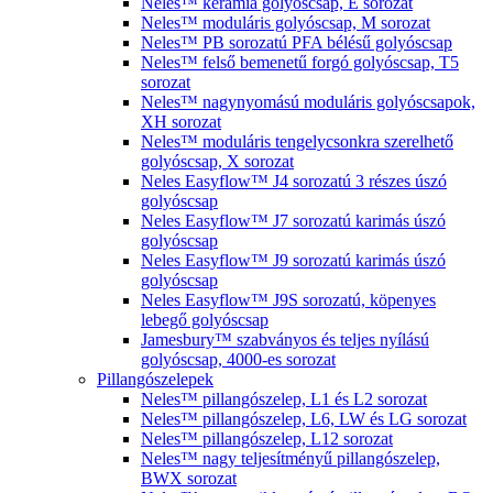
Neles™ kerámia golyóscsap, E sorozat
Neles™ moduláris golyóscsap, M sorozat
Neles™ PB sorozatú PFA bélésű golyóscsap
Neles™ felső bemenetű forgó golyóscsap, T5
sorozat
Neles™ nagynyomású moduláris golyóscsapok,
XH sorozat
Neles™ moduláris tengelycsonkra szerelhető
golyóscsap, X sorozat
Neles Easyflow™ J4 sorozatú 3 részes úszó
golyóscsap
Neles Easyflow™ J7 sorozatú karimás úszó
golyóscsap
Neles Easyflow™ J9 sorozatú karimás úszó
golyóscsap
Neles Easyflow™ J9S sorozatú, köpenyes
lebegő golyóscsap
Jamesbury™ szabványos és teljes nyílású
golyóscsap, 4000-es sorozat
Pillangószelepek
Neles™ pillangószelep, L1 és L2 sorozat
Neles™ pillangószelep, L6, LW és LG sorozat
Neles™ pillangószelep, L12 sorozat
Neles™ nagy teljesítményű pillangószelep,
BWX sorozat