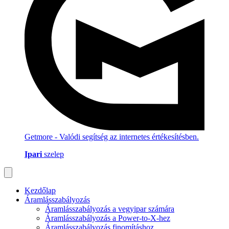
Getmore - Valódi segítség az internetes értékesítésben.
Ipari
szelep
Kezdőlap
Áramlásszabályozás
Áramlásszabályozás a vegyipar számára
Áramlásszabályozás a Power-to-X-hez
Áramlásszabályozás finomításhoz