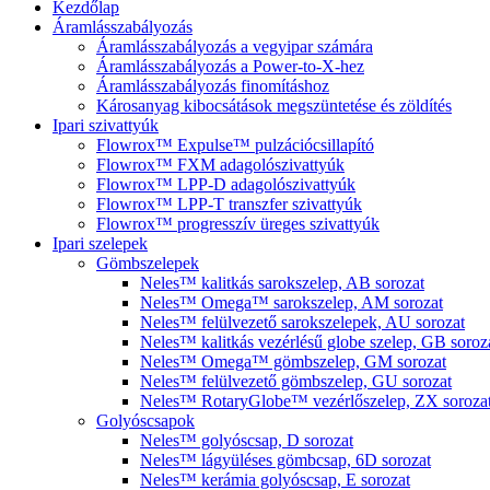
Kezdőlap
Áramlásszabályozás
Áramlásszabályozás a vegyipar számára
Áramlásszabályozás a Power-to-X-hez
Áramlásszabályozás finomításhoz
Károsanyag kibocsátások megszüntetése és zöldítés
Ipari szivattyúk
Flowrox™ Expulse™ pulzációcsillapító
Flowrox™ FXM adagolószivattyúk
Flowrox™ LPP-D adagolószivattyúk
Flowrox™ LPP-T transzfer szivattyúk
Flowrox™ progresszív üreges szivattyúk
Ipari szelepek
Gömbszelepek
Neles™ kalitkás sarokszelep, AB sorozat
Neles™ Omega™ sarokszelep, AM sorozat
Neles™ felülvezető sarokszelepek, AU sorozat
Neles™ kalitkás vezérlésű globe szelep, GB soroz
Neles™ Omega™ gömbszelep, GM sorozat
Neles™ felülvezető gömbszelep, GU sorozat
Neles™ RotaryGlobe™ vezérlőszelep, ZX soroza
Golyóscsapok
Neles™ golyóscsap, D sorozat
Neles™ lágyüléses gömbcsap, 6D sorozat
Neles™ kerámia golyóscsap, E sorozat