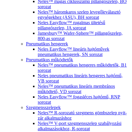
Neles™ magas ciklusszámú pillangószelep, BO
sorozat
Neles™ háromkaros szelep levegőleválasztó
egységekhez (ASU), BH sorozat
Neles Easyflow™ rugalmas ültetésű
pillangószelep, JA sorozat
Jamesbury™ Wafer-Sphere™ pillangószelep,
800-as sorozat
Pneumatikus hengerek
Neles Easyflow™ lineáris hajtóművek
pneumatikus hengerek, SN sorozat
Pneumatikus működtetők
Neles™ pneumatikus hengeres működtetők, B1
sorozat
Neles pneumatikus lineáris hengeres hajtómű,
VB sorozat
Neles™ pneumatikus lineáris membrános
működtető, VD sorozat
Neles Easyflow™ fogasléces hajtómű, RNP
sorozat
Szegmensszelepek
Neles™ R-sorozatú szegmens gömbszelep nyit-
zár alkalmazáshoz
Neles™ V-port szegmensszelep szabályozási
alkalmazásokhoz, R-sorozat