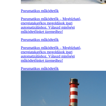
Pneumatikus működtetők
Pneumatikus működtetők – Megbízható,
energiatakarékos megoldások ipari
automatizáláshoz. Válaszd minőségi
működtetőinket üzemedhez!
Pneumatikus működtetők
Pneumatikus működtetők – Megbízható,
energiatakarékos megoldások ipari
automatizáláshoz. Válaszd minőségi
működtetőinket üzemedhez!
Pneumatikus működtetők