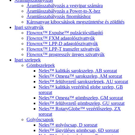
Áramlásszabályozás
Áramlásszabályozás a vegyipar számára
Áramlásszabályozás a Power-to-X-hez
Áramlásszabályozás finomításhoz
Károsanyag kibocsátások megszüntetése és zöldítés
Ipari szivattyúk
Flowrox™ Expulse™ pulzációcsillapító
Flowrox™ FXM adagolószivattyúk
Flowrox™ LPP-D adagolószivattyúk
Flowrox™ LPP-T transzfer szivattyúk
Flowrox™ progresszív üreges szivattyúk
Ipari szelepek
Gömbszelepek
Neles™ kalitkás sarokszelep, AB sorozat
Neles™ Omega™ sarokszelep, AM sorozat
Neles™ felülvezető sarokszelepek, AU sorozat
Neles™ kalitkás vezérlésű globe szelep, GB
sorozat
Neles™ Omega™ gömbszelep, GM sorozat
Neles™ felülvezető gömbszelep, GU sorozat
Neles™ RotaryGlobe™ vezérlőszelep, ZX
sorozat
Golyóscsapok
Neles™ golyóscsap, D sorozat
Neles™ lágyüléses gömbcsap, 6D sorozat