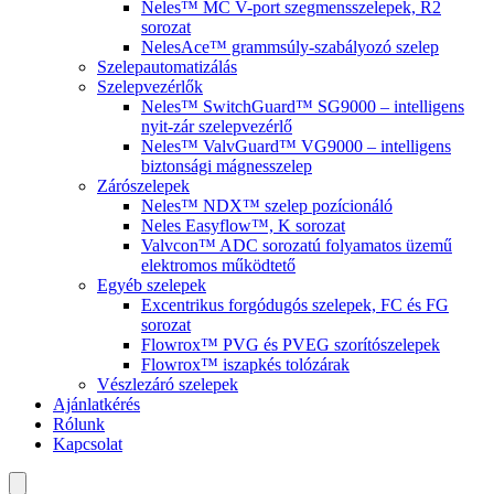
Neles™ MC V-port szegmensszelepek, R2
sorozat
NelesAce™ grammsúly-szabályozó szelep
Szelepautomatizálás
Szelepvezérlők
Neles™ SwitchGuard™ SG9000 – intelligens
nyit-zár szelepvezérlő
Neles™ ValvGuard™ VG9000 – intelligens
biztonsági mágnesszelep
Zárószelepek
Neles™ NDX™ szelep pozícionáló
Neles Easyflow™, K sorozat
Valvcon™ ADC sorozatú folyamatos üzemű
elektromos működtető
Egyéb szelepek
Excentrikus forgódugós szelepek, FC és FG
sorozat
Flowrox™ PVG és PVEG szorítószelepek
Flowrox™ iszapkés tolózárak
Vészlezáró szelepek
Ajánlatkérés
Rólunk
Kapcsolat