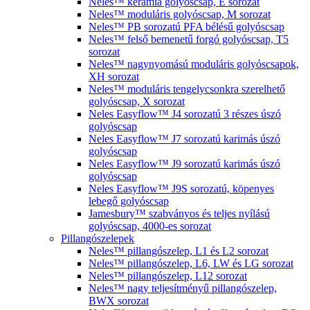
Neles™ kerámia golyóscsap, E sorozat
Neles™ moduláris golyóscsap, M sorozat
Neles™ PB sorozatú PFA bélésű golyóscsap
Neles™ felső bemenetű forgó golyóscsap, T5
sorozat
Neles™ nagynyomású moduláris golyóscsapok,
XH sorozat
Neles™ moduláris tengelycsonkra szerelhető
golyóscsap, X sorozat
Neles Easyflow™ J4 sorozatú 3 részes úszó
golyóscsap
Neles Easyflow™ J7 sorozatú karimás úszó
golyóscsap
Neles Easyflow™ J9 sorozatú karimás úszó
golyóscsap
Neles Easyflow™ J9S sorozatú, köpenyes
lebegő golyóscsap
Jamesbury™ szabványos és teljes nyílású
golyóscsap, 4000-es sorozat
Pillangószelepek
Neles™ pillangószelep, L1 és L2 sorozat
Neles™ pillangószelep, L6, LW és LG sorozat
Neles™ pillangószelep, L12 sorozat
Neles™ nagy teljesítményű pillangószelep,
BWX sorozat