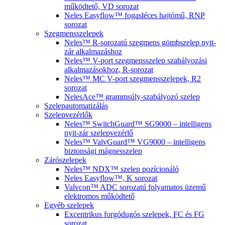
működtető, VD sorozat
Neles Easyflow™ fogasléces hajtómű, RNP
sorozat
Szegmensszelepek
Neles™ R-sorozatú szegmens gömbszelep nyit-
zár alkalmazáshoz
Neles™ V-port szegmensszelep szabályozási
alkalmazásokhoz, R-sorozat
Neles™ MC V-port szegmensszelepek, R2
sorozat
NelesAce™ grammsúly-szabályozó szelep
Szelepautomatizálás
Szelepvezérlők
Neles™ SwitchGuard™ SG9000 – intelligens
nyit-zár szelepvezérlő
Neles™ ValvGuard™ VG9000 – intelligens
biztonsági mágnesszelep
Zárószelepek
Neles™ NDX™ szelep pozícionáló
Neles Easyflow™, K sorozat
Valvcon™ ADC sorozatú folyamatos üzemű
elektromos működtető
Egyéb szelepek
Excentrikus forgódugós szelepek, FC és FG
sorozat