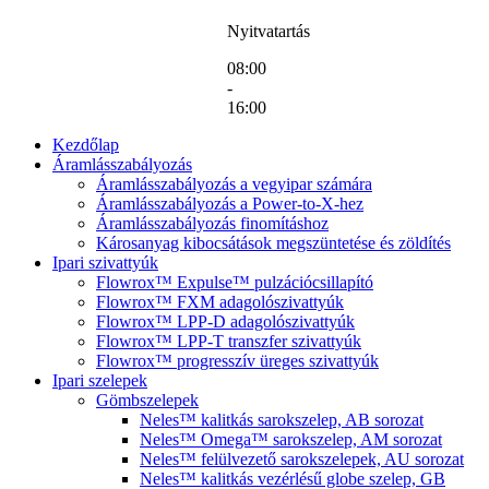
Nyitvatartás
08:00
-
16:00
Kezdőlap
Áramlásszabályozás
Áramlásszabályozás a vegyipar számára
Áramlásszabályozás a Power-to-X-hez
Áramlásszabályozás finomításhoz
Károsanyag kibocsátások megszüntetése és zöldítés
Ipari szivattyúk
Flowrox™ Expulse™ pulzációcsillapító
Flowrox™ FXM adagolószivattyúk
Flowrox™ LPP-D adagolószivattyúk
Flowrox™ LPP-T transzfer szivattyúk
Flowrox™ progresszív üreges szivattyúk
Ipari szelepek
Gömbszelepek
Neles™ kalitkás sarokszelep, AB sorozat
Neles™ Omega™ sarokszelep, AM sorozat
Neles™ felülvezető sarokszelepek, AU sorozat
Neles™ kalitkás vezérlésű globe szelep, GB