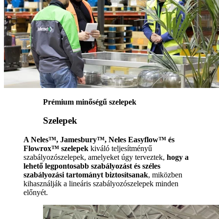
Prémium minőségű szelepek
Szelepek
A Neles™, Jamesbury™, Neles Easyflow™ és
Flowrox™ szelepek
kiváló teljesítményű
szabályozószelepek, amelyeket úgy terveztek,
hogy a
lehető legpontosabb szabályozást és széles
szabályozási tartományt biztosítsanak
, miközben
kihasználják a lineáris szabályozószelepek minden
előnyét.