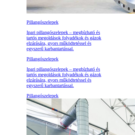
Pillangószelepek
Ipari pillangószelepek – megbízható és
tartós megoldások folyadékok és gázok
elzárására, gyors működtetéssel és
egyszerű karbantartással.
Pillangószelepek
Ipari pillangószelepek – megbízható és
tartós megoldások folyadékok és gázok
elzárására, gyors működtetéssel és
egyszerű karbantartással.
Pillangószelepek