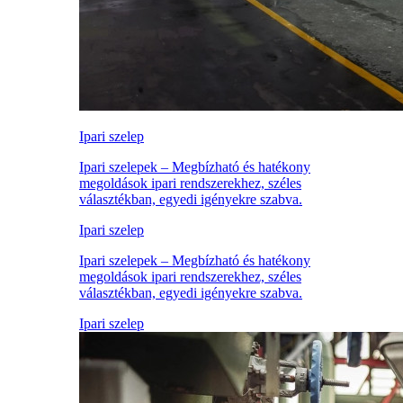
Ipari szelep
Ipari szelepek – Megbízható és hatékony
megoldások ipari rendszerekhez, széles
választékban, egyedi igényekre szabva.
Ipari szelep
Ipari szelepek – Megbízható és hatékony
megoldások ipari rendszerekhez, széles
választékban, egyedi igényekre szabva.
Ipari szelep