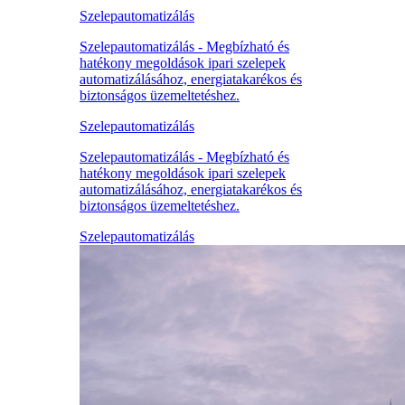
Szelepautomatizálás
Szelepautomatizálás - Megbízható és
hatékony megoldások ipari szelepek
automatizálásához, energiatakarékos és
biztonságos üzemeltetéshez.
Szelepautomatizálás
Szelepautomatizálás - Megbízható és
hatékony megoldások ipari szelepek
automatizálásához, energiatakarékos és
biztonságos üzemeltetéshez.
Szelepautomatizálás