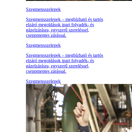
Szegmensszelepek
Szegmensszelepek – megbízható és tartós
elzáró megoldások ipari folyadék- és
gázelzárásra, egyszerű szereléssel,
cseppmentes zárással.
Szegmensszelepek
Szegmensszelepek – megbízható és tartós
elzáró megoldások ipari folyadék- és
gázelzárásra, egyszerű szereléssel,
cseppmentes zárással.
Szegmensszelepek