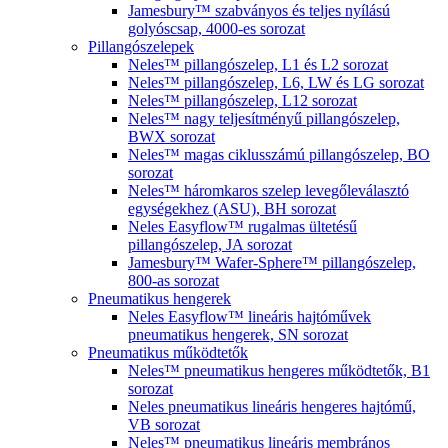
Jamesbury™ szabványos és teljes nyílású
golyóscsap, 4000-es sorozat
Pillangószelepek
Neles™ pillangószelep, L1 és L2 sorozat
Neles™ pillangószelep, L6, LW és LG sorozat
Neles™ pillangószelep, L12 sorozat
Neles™ nagy teljesítményű pillangószelep,
BWX sorozat
Neles™ magas ciklusszámú pillangószelep, BO
sorozat
Neles™ háromkaros szelep levegőleválasztó
egységekhez (ASU), BH sorozat
Neles Easyflow™ rugalmas ültetésű
pillangószelep, JA sorozat
Jamesbury™ Wafer-Sphere™ pillangószelep,
800-as sorozat
Pneumatikus hengerek
Neles Easyflow™ lineáris hajtóművek
pneumatikus hengerek, SN sorozat
Pneumatikus működtetők
Neles™ pneumatikus hengeres működtetők, B1
sorozat
Neles pneumatikus lineáris hengeres hajtómű,
VB sorozat
Neles™ pneumatikus lineáris membrános