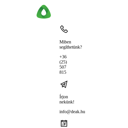
Miben
segíthetünk?
+36
(25)
507
815
Írjon
nekünk!
info@deak.hu