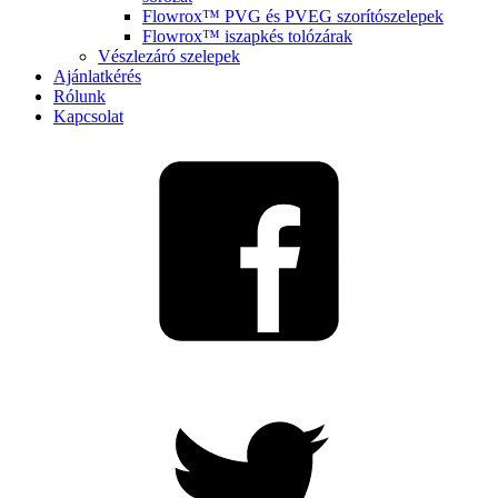
Flowrox™ PVG és PVEG szorítószelepek
Flowrox™ iszapkés tolózárak
Vészlezáró szelepek
Ajánlatkérés
Rólunk
Kapcsolat