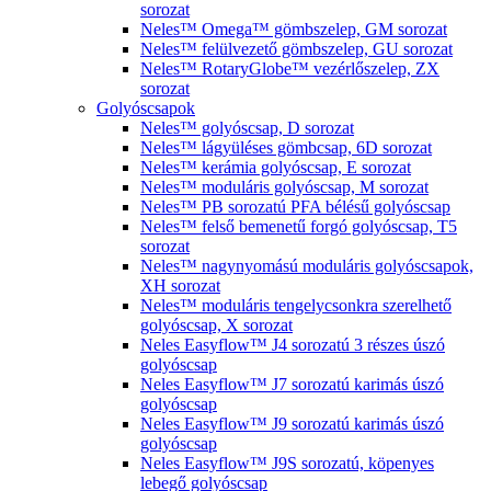
sorozat
Neles™ Omega™ gömbszelep, GM sorozat
Neles™ felülvezető gömbszelep, GU sorozat
Neles™ RotaryGlobe™ vezérlőszelep, ZX
sorozat
Golyóscsapok
Neles™ golyóscsap, D sorozat
Neles™ lágyüléses gömbcsap, 6D sorozat
Neles™ kerámia golyóscsap, E sorozat
Neles™ moduláris golyóscsap, M sorozat
Neles™ PB sorozatú PFA bélésű golyóscsap
Neles™ felső bemenetű forgó golyóscsap, T5
sorozat
Neles™ nagynyomású moduláris golyóscsapok,
XH sorozat
Neles™ moduláris tengelycsonkra szerelhető
golyóscsap, X sorozat
Neles Easyflow™ J4 sorozatú 3 részes úszó
golyóscsap
Neles Easyflow™ J7 sorozatú karimás úszó
golyóscsap
Neles Easyflow™ J9 sorozatú karimás úszó
golyóscsap
Neles Easyflow™ J9S sorozatú, köpenyes
lebegő golyóscsap