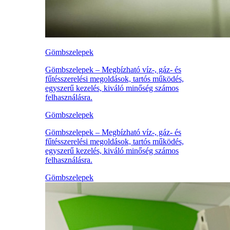
Gömbszelepek
Gömbszelepek – Megbízható víz-, gáz- és
fűtésszerelési megoldások, tartós működés,
egyszerű kezelés, kiváló minőség számos
felhasználásra.
Gömbszelepek
Gömbszelepek – Megbízható víz-, gáz- és
fűtésszerelési megoldások, tartós működés,
egyszerű kezelés, kiváló minőség számos
felhasználásra.
Gömbszelepek